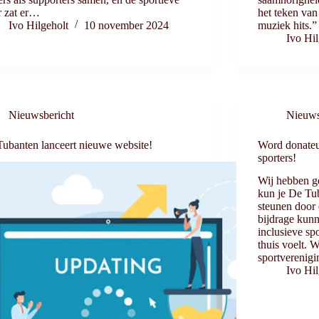
r zat er…
het teken van
Ivo Hilgeholt
10 november 2024
muziek hits.
Ivo Hil
Nieuwsbericht
Nieuws
ubanten lanceert nieuwe website!
Word donateu
sporters!
Wij hebben g
kun je De Tu
steunen door
bijdrage kunn
inclusieve sp
thuis voelt.
sportverenig
Ivo Hil