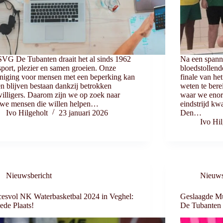
SVG De Tubanten draait het al sinds 1962
Na een spann
port, plezier en samen groeien. Onze
bloedstollend
niging voor mensen met een beperking kan
finale van h
en blijven bestaan dankzij betrokken
weten te bere
willigers. Daarom zijn we op zoek naar
waar we enorm
uwe mensen die willen helpen…
eindstrijd k
Ivo Hilgeholt
23 januari 2026
Den…
Ivo Hil
Nieuwsbericht
Nieuws
esvol NK Waterbasketbal 2024 in Veghel:
Geslaagde Mu
de Plaats!
De Tubanten