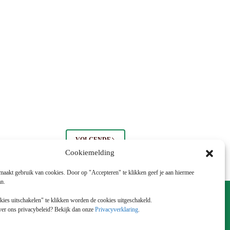
VOLGENDE
Cookiemelding
maakt gebruik van cookies. Door op "Accepteren" te klikken geef je aan hiermee
an.
Facebook
Instagram
ies uitschakelen" te klikken worden de cookies uitgeschakeld.
E-mail
er ons privacybeleid? Bekijk dan onze
Privacyverklaring
.
Telefoon