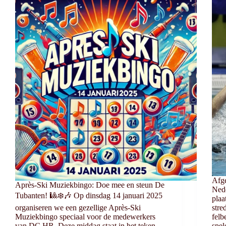
Afge
Après-Ski Muziekbingo: Doe mee en steun De
Ned
Tubanten! 🎱❄️🎶 Op dinsdag 14 januari 2025
plaa
organiseren we een gezellige Après-Ski
stre
Muziekbingo speciaal voor de medewerkers
felb
van DC HR. Deze middag staat in het teken
spel