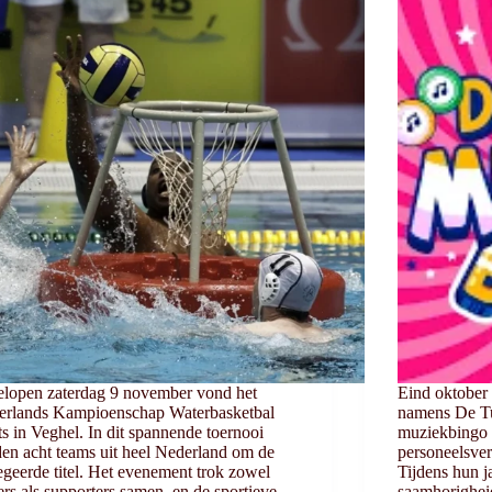
lopen zaterdag 9 november vond het
Eind oktober 
erlands Kampioenschap Waterbasketbal
namens De Tu
ts in Veghel. In dit spannende toernooi
muziekbingo 
den acht teams uit heel Nederland om de
personeelsve
egeerde titel. Het evenement trok zowel
Tijdens hun ja
ers als supporters samen, en de sportieve
saamhorighei