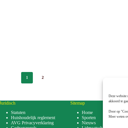
1
2
Deze website 
akkoord te ga
Juridisch
Sitemap
Door op "Cook
Statuten
Home
Meer weten ov
Huishoudelijk reglement
Sporten
AVG Privacyverklaring
Nieuws
Gedragsregels
Lidmaatschap