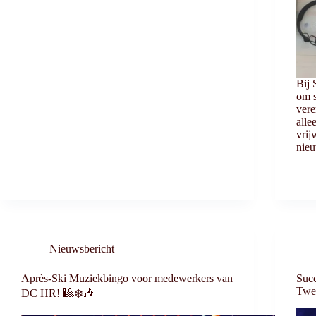
Bij 
om s
vere
alle
vrij
nie
Nieuwsbericht
Après-Ski Muziekbingo voor medewerkers van
Succ
Twee
DC HR! 🎱❄️🎶