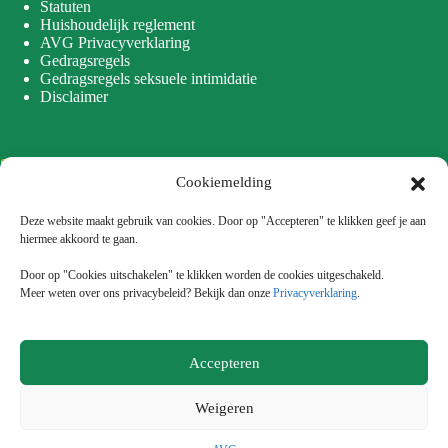
Statuten
Huishoudelijk reglement
AVG Privacyverklaring
Gedragsregels
Gedragsregels seksuele intimidatie
Disclaimer
Sitemap
Cookiemelding
Home
Sporten
Deze website maakt gebruik van cookies. Door op "Accepteren" te klikken geef je aan
Nieuws
hiermee akkoord te gaan.
Lidmaatschap
Onze sponsoren
Door op "Cookies uitschakelen" te klikken worden de cookies uitgeschakeld.
Over ons
Meer weten over ons privacybeleid? Bekijk dan onze
Privacyverklaring
.
Doneer
Accepteren
Facebook
Instagram
Weigeren
E-mail
Telefoon
© 2026 | SVG De Tubanten | KvK 40073393 | IBAN NL84